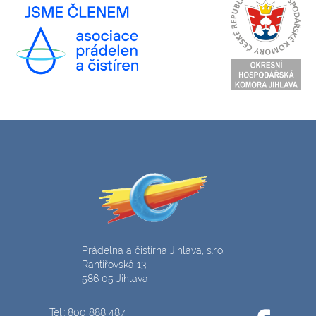
Prádelna a čistírna Jihlava, s.r.o.
Rantířovská 13
586 05 Jihlava
Tel.: 800 888 487