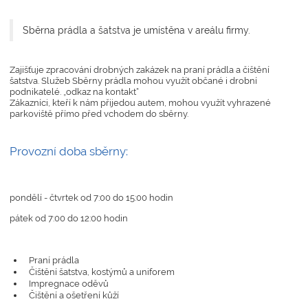
Sběrna prádla a šatstva je umístěna v areálu firmy.
Zajišťuje zpracování drobných zakázek na praní prádla a čištění
šatstva. Služeb Sběrny prádla mohou využít občané i drobní
podnikatelé. „odkaz na kontakt“
Zákazníci, kteří k nám přijedou autem, mohou využít vyhrazené
parkoviště přímo před vchodem do sběrny.
Provozní doba sběrny:
pondělí - čtvrtek od 7:00 do 15:00 hodin
pátek od 7:00 do 12:00 hodin
Praní prádla
Čištění šatstva, kostýmů a uniforem
Impregnace oděvů
Čištění a ošetření kůží